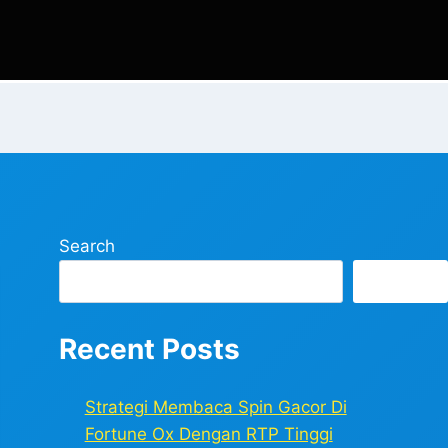
Search
Search
Recent Posts
Strategi Membaca Spin Gacor Di
Fortune Ox Dengan RTP Tinggi