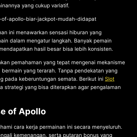
inannya yang cukup variatif.
nan ini menawarkan sensasi hiburan yang
main dalam mengatur langkah. Banyak pemain
mendapatkan hasil besar bisa lebih konsisten.
tuhkan pemahaman yang tepat mengenai mekanisme
gi bermain yang terarah. Tanpa pendekatan yang
ng pada keberuntungan semata. Berikut ini
Slot
strategi yang bisa diterapkan agar pengalaman
 of Apollo
ami cara kerja permainan ini secara menyeluruh.
 pengali kemenangan, serta putaran bonus yang