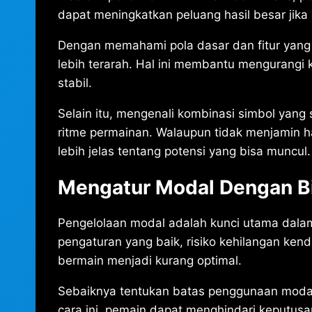
dapat meningkatkan peluang hasil besar jika
Dengan memahami pola dasar dan fitur yang
lebih terarah. Hal ini membantu mengurangi 
stabil.
Selain itu, mengenali kombinasi simbol ya
ritme permainan. Walaupun tidak menjamin h
lebih jelas tentang potensi yang bisa muncul.
Mengatur Modal Dengan B
Pengelolaan modal adalah kunci utama dala
pengaturan yang baik, risiko kehilangan ken
bermain menjadi kurang optimal.
Sebaiknya tentukan batas penggunaan moda
cara ini, pemain dapat menghindari keputusan