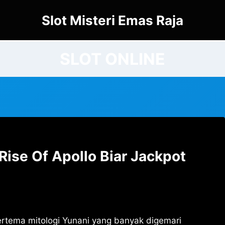
Slot Misteri Emas Raja
SLOT ONLINE
 Rise Of Apollo Biar Jackpot
bertema mitologi Yunani yang banyak digemari