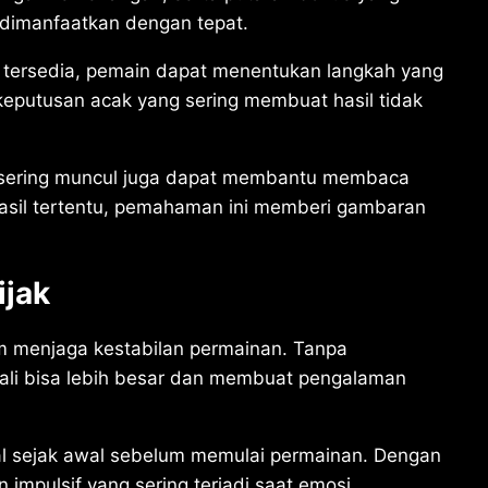
 dimanfaatkan dengan tepat.
 tersedia, pemain dapat menentukan langkah yang
keputusan acak yang sering membuat hasil tidak
ng sering muncul juga dapat membantu membaca
asil tertentu, pemahaman ini memberi gambaran
ijak
m menjaga kestabilan permainan. Tanpa
dali bisa lebih besar dan membuat pengalaman
l sejak awal sebelum memulai permainan. Dengan
 impulsif yang sering terjadi saat emosi