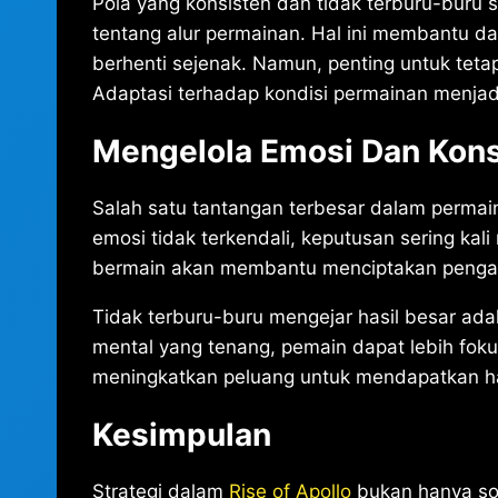
Pola yang konsisten dan tidak terburu-buru 
tentang alur permainan. Hal ini membantu d
berhenti sejenak. Namun, penting untuk tetap
Adaptasi terhadap kondisi permainan menjadi
Mengelola Emosi Dan Kons
Salah satu tantangan terbesar dalam permain
emosi tidak terkendali, keputusan sering kal
bermain akan membantu menciptakan pengala
Tidak terburu-buru mengejar hasil besar ada
mental yang tenang, pemain dapat lebih foku
meningkatkan peluang untuk mendapatkan has
Kesimpulan
Strategi dalam
Rise of Apollo
bukan hanya so