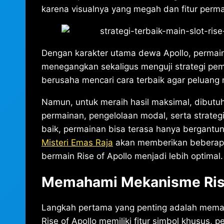
karena visualnya yang megah dan fitur perma
Dengan karakter utama dewa Apollo, permai
menegangkan sekaligus menguji strategi pe
berusaha mencari cara terbaik agar peluang 
Namun, untuk meraih hasil maksimal, dibu
permainan, pengelolaan modal, serta strate
baik, permainan bisa terasa hanya bergantu
Misteri Emas Raja
akan memberikan beberapa 
bermain Rise of Apollo menjadi lebih optimal.
Memahami Mekanisme Rise
Langkah pertama yang penting adalah memah
Rise of Apollo memiliki fitur simbol khusus,