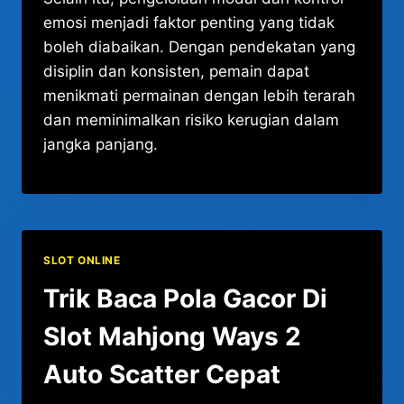
emosi menjadi faktor penting yang tidak
boleh diabaikan. Dengan pendekatan yang
disiplin dan konsisten, pemain dapat
menikmati permainan dengan lebih terarah
dan meminimalkan risiko kerugian dalam
jangka panjang.
SLOT ONLINE
Trik Baca Pola Gacor Di
Slot Mahjong Ways 2
Auto Scatter Cepat