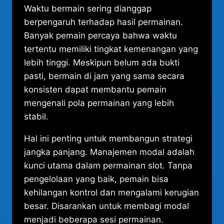
Waktu bermain sering dianggap
berpengaruh terhadap hasil permainan.
Banyak pemain percaya bahwa waktu
tertentu memiliki tingkat kemenangan yang
lebih tinggi. Meskipun belum ada bukti
pasti, bermain di jam yang sama secara
konsisten dapat membantu pemain
mengenali pola permainan yang lebih
stabil.
Hal ini penting untuk membangun strategi
jangka panjang. Manajemen modal adalah
kunci utama dalam permainan slot. Tanpa
pengelolaan yang baik, pemain bisa
kehilangan kontrol dan mengalami kerugian
besar. Disarankan untuk membagi modal
menjadi beberapa sesi permainan.