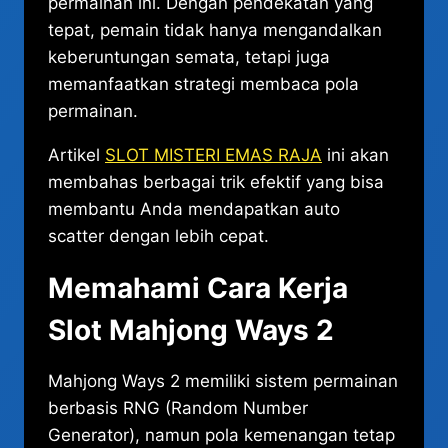
permainan ini. Dengan pendekatan yang
tepat, pemain tidak hanya mengandalkan
keberuntungan semata, tetapi juga
memanfaatkan strategi membaca pola
permainan.
Artikel
SLOT MISTERI EMAS RAJA
ini akan
membahas berbagai trik efektif yang bisa
membantu Anda mendapatkan auto
scatter dengan lebih cepat.
Memahami Cara Kerja
Slot Mahjong Ways 2
Mahjong Ways 2 memiliki sistem permainan
berbasis RNG (Random Number
Generator), namun pola kemenangan tetap