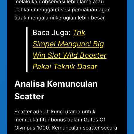
melakukan observasi lebih lama atau
bahkan mengganti sesi permainan agar
tidak mengalami kerugian lebih besar.
Baca Juga:
Trik
Simpel Mengunci Big
Win Slot Wild Booster
Pakai Teknik Dasar
Analisa Kemunculan
Scatter
Scatter adalah kunci utama untuk
membuka fitur bonus dalam Gates Of
Olympus 1000. Kemunculan scatter secara