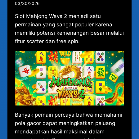
03/30/2026
Slot Mahjong Ways 2 menjadi satu
permainan yang sangat populer karena
memiliki potensi kemenangan besar melalui
fitur scatter dan free spin.
Banyak pemain percaya bahwa memahami
pola gacor dapat meningkatkan peluang
mendapatkan hasil maksimal dalam