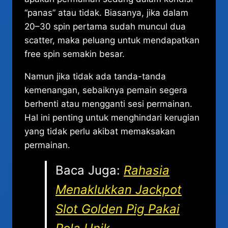
“panas” atau tidak. Biasanya, jika dalam
20–30 spin pertama sudah muncul dua
scatter, maka peluang untuk mendapatkan
free spin semakin besar.
Namun jika tidak ada tanda-tanda
kemenangan, sebaiknya pemain segera
berhenti atau mengganti sesi permainan.
Hal ini penting untuk menghindari kerugian
yang tidak perlu akibat memaksakan
permainan.
Baca Juga:
Rahasia
Menaklukkan Jackpot
Slot Golden Pig Pakai