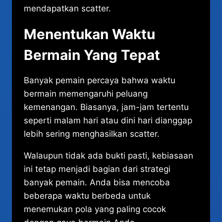
mendapatkan scatter.
Menentukan Waktu
Bermain Yang Tepat
Banyak pemain percaya bahwa waktu
bermain memengaruhi peluang
kemenangan. Biasanya, jam-jam tertentu
seperti malam hari atau dini hari dianggap
lebih sering menghasilkan scatter.
Walaupun tidak ada bukti pasti, kebiasaan
ini tetap menjadi bagian dari strategi
banyak pemain. Anda bisa mencoba
beberapa waktu berbeda untuk
menemukan pola yang paling cocok