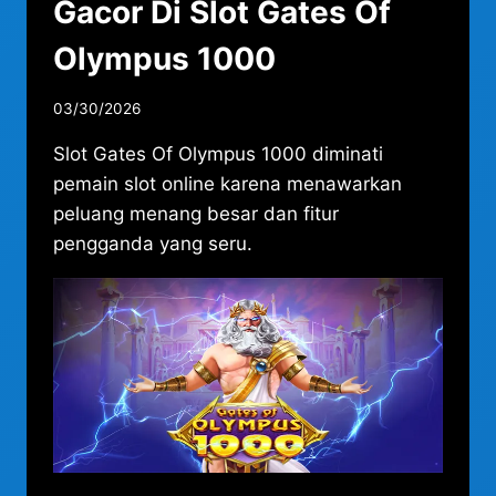
Gacor Di Slot Gates Of
Olympus 1000
03/30/2026
Slot Gates Of Olympus 1000 diminati
pemain slot online karena menawarkan
peluang menang besar dan fitur
pengganda yang seru.