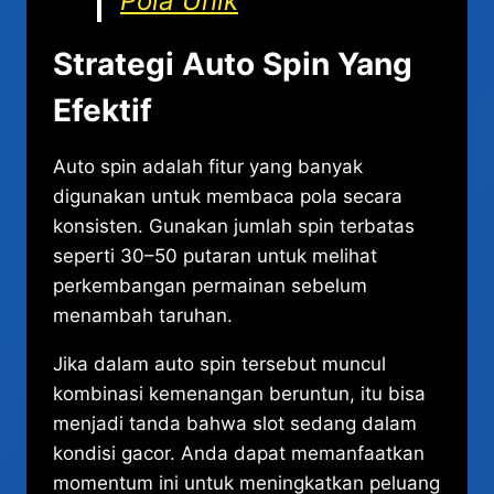
Pola Unik
Strategi Auto Spin Yang
Efektif
Auto spin adalah fitur yang banyak
digunakan untuk membaca pola secara
konsisten. Gunakan jumlah spin terbatas
seperti 30–50 putaran untuk melihat
perkembangan permainan sebelum
menambah taruhan.
Jika dalam auto spin tersebut muncul
kombinasi kemenangan beruntun, itu bisa
menjadi tanda bahwa slot sedang dalam
kondisi gacor. Anda dapat memanfaatkan
momentum ini untuk meningkatkan peluang