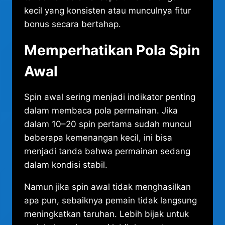
kecil yang konsisten atau munculnya fitur
bonus secara bertahap.
Memperhatikan Pola Spin
Awal
Spin awal sering menjadi indikator penting
dalam membaca pola permainan. Jika
dalam 10–20 spin pertama sudah muncul
beberapa kemenangan kecil, ini bisa
menjadi tanda bahwa permainan sedang
dalam kondisi stabil.
Namun jika spin awal tidak menghasilkan
apa pun, sebaiknya pemain tidak langsung
meningkatkan taruhan. Lebih bijak untuk