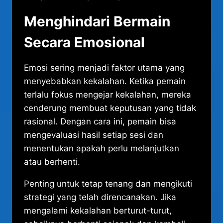
Menghindari Bermain
Secara Emosional
Emosi sering menjadi faktor utama yang
menyebabkan kekalahan. Ketika pemain
terlalu fokus mengejar kekalahan, mereka
cenderung membuat keputusan yang tidak
rasional. Dengan cara ini, pemain bisa
mengevaluasi hasil setiap sesi dan
menentukan apakah perlu melanjutkan
atau berhenti.
Penting untuk tetap tenang dan mengikuti
strategi yang telah direncanakan. Jika
mengalami kekalahan berturut-turut,