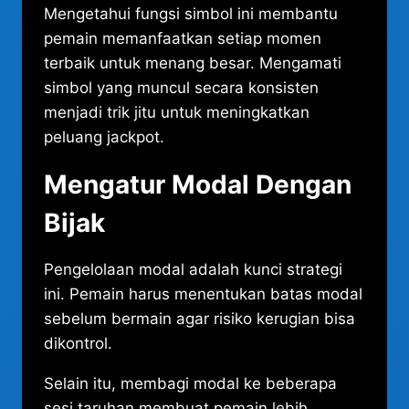
Mengetahui fungsi simbol ini membantu
pemain memanfaatkan setiap momen
terbaik untuk menang besar. Mengamati
simbol yang muncul secara konsisten
menjadi trik jitu untuk meningkatkan
peluang jackpot.
Mengatur Modal Dengan
Bijak
Pengelolaan modal adalah kunci strategi
ini. Pemain harus menentukan batas modal
sebelum bermain agar risiko kerugian bisa
dikontrol.
Selain itu, membagi modal ke beberapa
sesi taruhan membuat pemain lebih