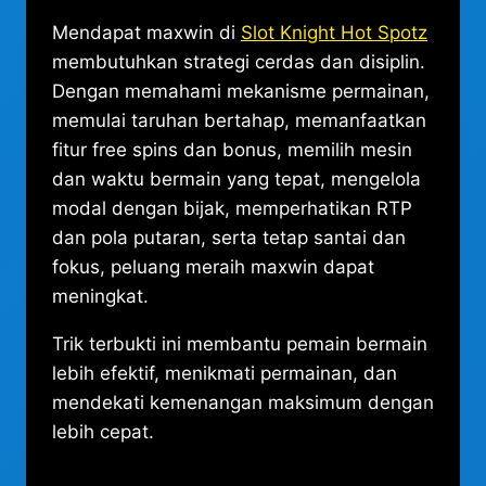
Mendapat maxwin di
Slot Knight Hot Spotz
membutuhkan strategi cerdas dan disiplin.
Dengan memahami mekanisme permainan,
memulai taruhan bertahap, memanfaatkan
fitur free spins dan bonus, memilih mesin
dan waktu bermain yang tepat, mengelola
modal dengan bijak, memperhatikan RTP
dan pola putaran, serta tetap santai dan
fokus, peluang meraih maxwin dapat
meningkat.
Trik terbukti ini membantu pemain bermain
lebih efektif, menikmati permainan, dan
mendekati kemenangan maksimum dengan
lebih cepat.