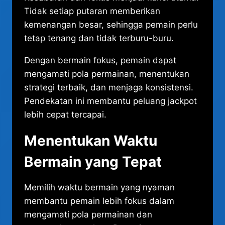
Tidak setiap putaran memberikan
kemenangan besar, sehingga pemain perlu
tetap tenang dan tidak terburu-buru.
Dengan bermain fokus, pemain dapat
mengamati pola permainan, menentukan
strategi terbaik, dan menjaga konsistensi.
Pendekatan ini membantu peluang jackpot
lebih cepat tercapai.
Menentukan Waktu
Bermain yang Tepat
Memilih waktu bermain yang nyaman
membantu pemain lebih fokus dalam
mengamati pola permainan dan