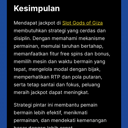
Kesimpulan
Mendapat jackpot di
Slot Gods of Giza
membutuhkan strategi yang cerdas dan
disiplin. Dengan memahami mekanisme
permainan, memulai taruhan bertahap,
memanfaatkan fitur free spins dan bonus,
memilih mesin dan waktu bermain yang
tepat, mengelola modal dengan bijak,
memperhatikan RTP dan pola putaran,
serta tetap santai dan fokus, peluang
meraih jackpot dapat meningkat.
Strategi pintar ini membantu pemain
bermain lebih efektif, menikmati
permainan, dan mendekati kemenangan