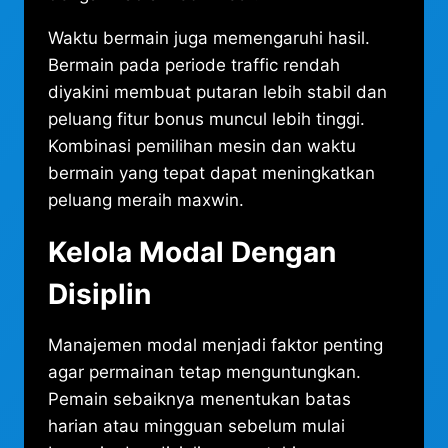
Waktu bermain juga memengaruhi hasil.
Bermain pada periode traffic rendah
diyakini membuat putaran lebih stabil dan
peluang fitur bonus muncul lebih tinggi.
Kombinasi pemilihan mesin dan waktu
bermain yang tepat dapat meningkatkan
peluang meraih maxwin.
Kelola Modal Dengan
Disiplin
Manajemen modal menjadi faktor penting
agar permainan tetap menguntungkan.
Pemain sebaiknya menentukan batas
harian atau mingguan sebelum mulai