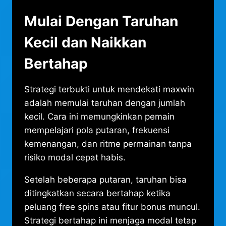
Mulai Dengan Taruhan
Kecil dan Naikkan
Bertahap
Strategi terbukti untuk mendekati maxwin
adalah memulai taruhan dengan jumlah
kecil. Cara ini memungkinkan pemain
mempelajari pola putaran, frekuensi
kemenangan, dan ritme permainan tanpa
risiko modal cepat habis.
Setelah beberapa putaran, taruhan bisa
ditingkatkan secara bertahap ketika
peluang free spins atau fitur bonus muncul.
Strategi bertahap ini menjaga modal tetap