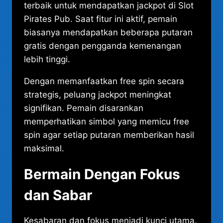
terbaik untuk mendapatkan jackpot di Slot
Pirates Pub. Saat fitur ini aktif, pemain
biasanya mendapatkan beberapa putaran
gratis dengan pengganda kemenangan
lebih tinggi.
Dengan memanfaatkan free spin secara
strategis, peluang jackpot meningkat
signifikan. Pemain disarankan
memperhatikan simbol yang memicu free
spin agar setiap putaran memberikan hasil
maksimal.
Bermain Dengan Fokus
dan Sabar
Kesabaran dan fokus menjadi kunci utama.