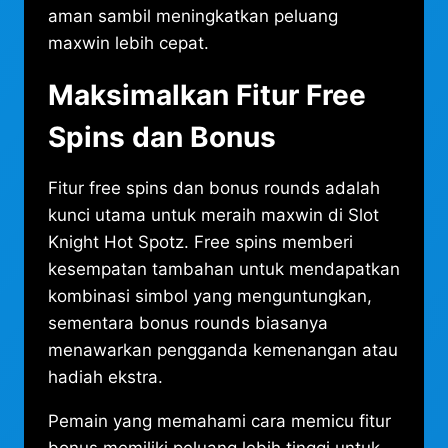
aman sambil meningkatkan peluang
maxwin lebih cepat.
Maksimalkan Fitur Free
Spins dan Bonus
Fitur free spins dan bonus rounds adalah
kunci utama untuk meraih maxwin di Slot
Knight Hot Spotz. Free spins memberi
kesempatan tambahan untuk mendapatkan
kombinasi simbol yang menguntungkan,
sementara bonus rounds biasanya
menawarkan pengganda kemenangan atau
hadiah ekstra.
Pemain yang memahami cara memicu fitur