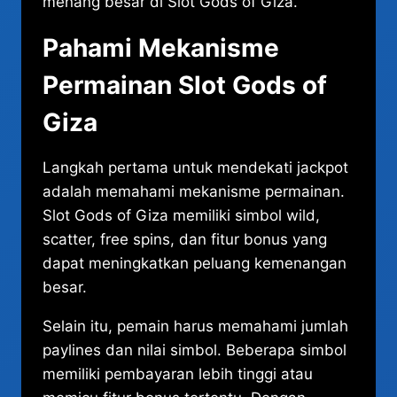
menang besar di Slot Gods of Giza.
Pahami Mekanisme
Permainan Slot Gods of
Giza
Langkah pertama untuk mendekati jackpot
adalah memahami mekanisme permainan.
Slot Gods of Giza memiliki simbol wild,
scatter, free spins, dan fitur bonus yang
dapat meningkatkan peluang kemenangan
besar.
Selain itu, pemain harus memahami jumlah
paylines dan nilai simbol. Beberapa simbol
memiliki pembayaran lebih tinggi atau