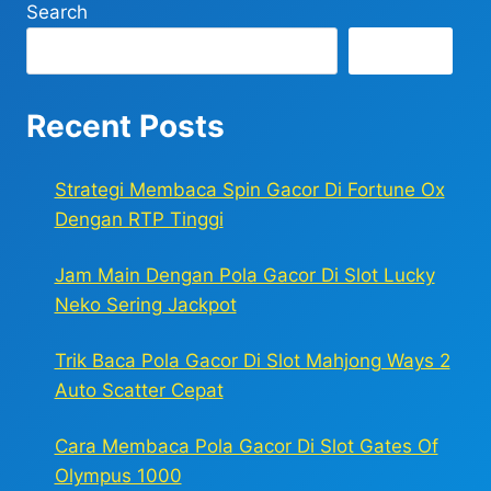
Search
Search
Recent Posts
Strategi Membaca Spin Gacor Di Fortune Ox
Dengan RTP Tinggi
Jam Main Dengan Pola Gacor Di Slot Lucky
Neko Sering Jackpot
Trik Baca Pola Gacor Di Slot Mahjong Ways 2
Auto Scatter Cepat
Cara Membaca Pola Gacor Di Slot Gates Of
Olympus 1000