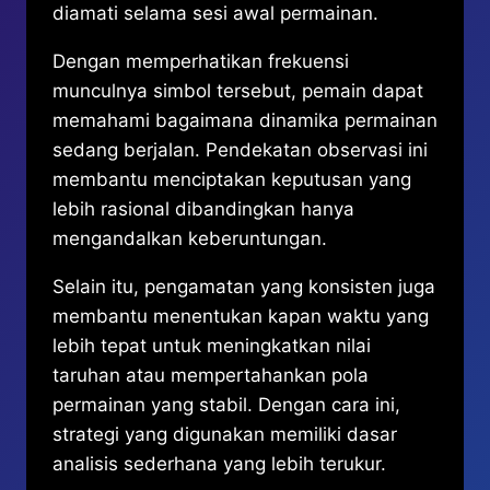
diamati selama sesi awal permainan.
Dengan memperhatikan frekuensi
munculnya simbol tersebut, pemain dapat
memahami bagaimana dinamika permainan
sedang berjalan. Pendekatan observasi ini
membantu menciptakan keputusan yang
lebih rasional dibandingkan hanya
mengandalkan keberuntungan.
Selain itu, pengamatan yang konsisten juga
membantu menentukan kapan waktu yang
lebih tepat untuk meningkatkan nilai
taruhan atau mempertahankan pola
permainan yang stabil. Dengan cara ini,
strategi yang digunakan memiliki dasar
analisis sederhana yang lebih terukur.