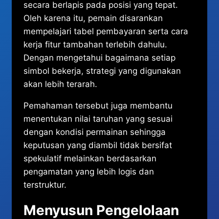
secara berlapis pada posisi yang tepat.
Oleh karena itu, pemain disarankan
mempelajari tabel pembayaran serta cara
kerja fitur tambahan terlebih dahulu.
Dengan mengetahui bagaimana setiap
simbol bekerja, strategi yang digunakan
akan lebih terarah.
Pemahaman tersebut juga membantu
menentukan nilai taruhan yang sesuai
dengan kondisi permainan sehingga
keputusan yang diambil tidak bersifat
spekulatif melainkan berdasarkan
pengamatan yang lebih logis dan
terstruktur.
Menyusun Pengelolaan