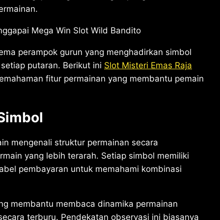
ermainan.
rtema perampok gurun yang menghadirkan simbol
etiap putaran. Berikut ini
Slot Misteri Emas Raja
pemahaman fitur permainan yang membantu pemain
 Simbol
in mengenali struktur permainan secara
ain yang lebih terarah. Setiap simbol memiliki
i tabel pembayaran untuk memahami kombinasi
ering membantu membaca dinamika permainan
secara terburu. Pendekatan observasi ini biasanya