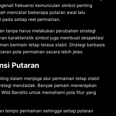
enali frekuensi kemunculan simbol penting
lah mencatat beberapa putaran awal lalu
 pada setiap reel permainan.
n tanpa harus melakukan perubahan strategi
man karakteristik simbol juga membuat ekspektasi
aman bermain tetap terasa stabil. Strategi berbasis
ran pola permainan secara lebih jelas.
nsi Putaran
nting dalam menjaga alur permainan tetap stabil
trategi mendadak. Banyak pemain menerapkan
 Wild Bandito untuk memahami pola fitur yang
n tempo permainan sehingga setiap putaran