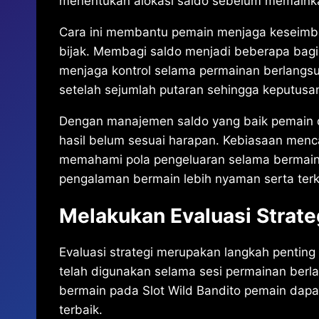
menentukan alokasi saldo sebelum memainkan
Cara ini membantu pemain menjaga keseimb
bijak. Membagi saldo menjadi beberapa bagi
menjaga kontrol selama permainan berlangsun
setelah sejumlah putaran sehingga keputusan 
Dengan manajemen saldo yang baik pemain d
hasil belum sesuai harapan. Kebiasaan men
memahami pola pengeluaran selama bermain.
pengalaman bermain lebih nyaman serta terk
Melakukan Evaluasi Strate
Evaluasi strategi merupakan langkah pentin
telah digunakan selama sesi permainan ber
bermain pada Slot Wild Bandito pemain dapa
terbaik.