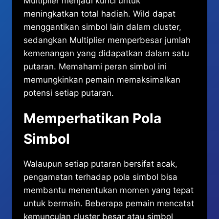
Multiplier menjadi kunci untuk
meningkatkan total hadiah. Wild dapat
menggantikan simbol lain dalam cluster,
sedangkan Multiplier memperbesar jumlah
kemenangan yang didapatkan dalam satu
putaran. Memahami peran simbol ini
memungkinkan pemain memaksimalkan
potensi setiap putaran.
Memperhatikan Pola
Simbol
Walaupun setiap putaran bersifat acak,
pengamatan terhadap pola simbol bisa
membantu menentukan momen yang tepat
untuk bermain. Beberapa pemain mencatat
kemunculan cluster besar atau simbol