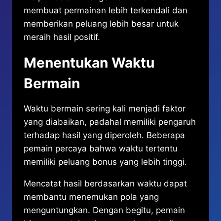
membuat permainan lebih terkendali dan
memberikan peluang lebih besar untuk
meraih hasil positif.
Menentukan Waktu
Bermain
Waktu bermain sering kali menjadi faktor
yang diabaikan, padahal memiliki pengaruh
terhadap hasil yang diperoleh. Beberapa
pemain percaya bahwa waktu tertentu
memiliki peluang bonus yang lebih tinggi.
Mencatat hasil berdasarkan waktu dapat
membantu menemukan pola yang
menguntungkan. Dengan begitu, pemain