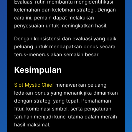
Evaluasi rutin membantu mengidentifikasi
kelemahan dan kelebihan strategi. Dengan
cara ini, pemain dapat melakukan
penyesuaian untuk meningkatkan hasil.
Dengan konsistensi dan evaluasi yang baik,
peluang untuk mendapatkan bonus secara
terus-menerus akan semakin besar.
Kesimpulan
Slot Mystic Chief
menawarkan peluang
ledakan bonus yang menarik jika dimainkan
dengan strategi yang tepat. Pemahaman
fitur, kombinasi simbol, serta pengaturan
taruhan menjadi kunci utama dalam meraih
hasil maksimal.