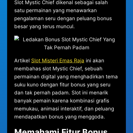
Slot Mystic Chief dikenal sebagai salah
satu permainan yang menawarkan
pengalaman seru dengan peluang bonus
besar yang terus muncul.
Artikel
Slot Misteri Emas Raja
ini akan
membahas slot Mystic Chief, sebuah
permainan digital yang menghadirkan tema
suku kuno dengan fitur bonus yang seru
dan tak pernah padam. Slot ini menarik
banyak pemain karena kombinasi grafis
memukau, animasi interaktif, dan peluang
mendapatkan bonus yang menggoda.
Memahami Fitur Bonus