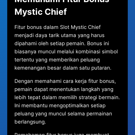
Mystic Chief
Fitur bonus dalam Slot Mystic Chief
menjadi daya tarik utama yang harus
dipahami oleh setiap pemain. Bonus ini
biasanya muncul melalui kombinasi simbol
tertentu yang memberikan peluang
kemenangan besar dalam satu putaran.
Dengan memahami cara kerja fitur bonus,
pemain dapat menentukan langkah yang
lebih tepat dalam memilih strategi bermain.
Ini membantu mengoptimalkan setiap
peluang yang muncul selama permainan
berlangsung.