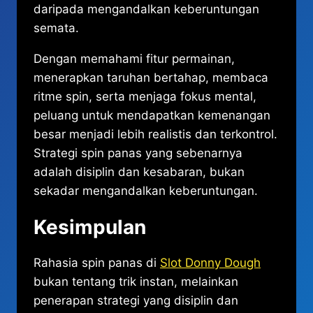
daripada mengandalkan keberuntungan
semata.
Dengan memahami fitur permainan,
menerapkan taruhan bertahap, membaca
ritme spin, serta menjaga fokus mental,
peluang untuk mendapatkan kemenangan
besar menjadi lebih realistis dan terkontrol.
Strategi spin panas yang sebenarnya
adalah disiplin dan kesabaran, bukan
sekadar mengandalkan keberuntungan.
Kesimpulan
Rahasia spin panas di
Slot Donny Dough
bukan tentang trik instan, melainkan
penerapan strategi yang disiplin dan