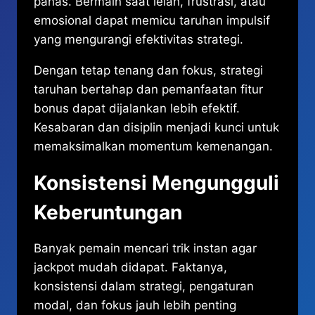
panas. Bermain saat lelah, frustrasi, atau
emosional dapat memicu taruhan impulsif
yang mengurangi efektivitas strategi.
Dengan tetap tenang dan fokus, strategi
taruhan bertahap dan pemanfaatan fitur
bonus dapat dijalankan lebih efektif.
Kesabaran dan disiplin menjadi kunci untuk
memaksimalkan momentum kemenangan.
Konsistensi Mengungguli
Keberuntungan
Banyak pemain mencari trik instan agar
jackpot mudah didapat. Faktanya,
konsistensi dalam strategi, pengaturan
modal, dan fokus jauh lebih penting