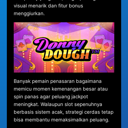
visual menarik dan fitur bonus
menggiurkan.
Banyak pemain penasaran bagaimana
memicu momen kemenangan besar atau
spin panas agar peluang jackpot
meningkat. Walaupun slot sepenuhnya
berbasis sistem acak, strategi cerdas tetap
bisa membantu memaksimalkan peluang.