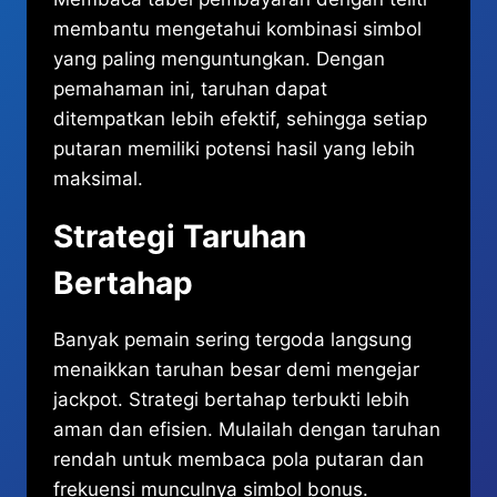
membantu mengetahui kombinasi simbol
yang paling menguntungkan. Dengan
pemahaman ini, taruhan dapat
ditempatkan lebih efektif, sehingga setiap
putaran memiliki potensi hasil yang lebih
maksimal.
Strategi Taruhan
Bertahap
Banyak pemain sering tergoda langsung
menaikkan taruhan besar demi mengejar
jackpot. Strategi bertahap terbukti lebih
aman dan efisien. Mulailah dengan taruhan
rendah untuk membaca pola putaran dan
frekuensi munculnya simbol bonus.