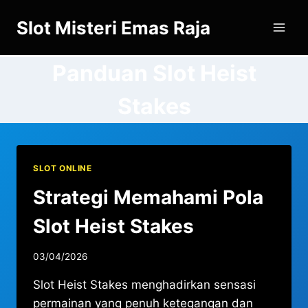
Skip
Slot Misteri Emas Raja
to
content
Panduan Slot Heist
Stakes
SLOT ONLINE
Strategi Memahami Pola
Slot Heist Stakes
03/04/2026
Slot Heist Stakes menghadirkan sensasi
permainan yang penuh ketegangan dan