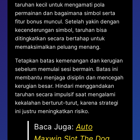
taruhan kecil untuk mengamati pola
permainan dan bagaimana simbol serta
fitur bonus muncul. Setelah yakin dengan
kecenderungan simbol, taruhan bisa
ditingkatkan secara bertahap untuk
memaksimalkan peluang menang.
Tetapkan batas kemenangan dan kerugian
sebelum memulai sesi bermain. Batas ini
membantu menjaga disiplin dan mencegah
kerugian besar. Hindari menggandakan
taruhan secara impulsif saat mengalami
kekalahan berturut-turut, karena strategi
ini justru meningkatkan risiko.
Baca Juga:
Auto
Maxwin Slot The Dog