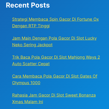
Recent Posts
Strategi Membaca Spin Gacor Di Fortune Ox
Dengan RTP Tinggi
Jam Main Dengan Pola Gacor Di Slot Lucky
Neko Sering Jackpot
Trik Baca Pola Gacor Di Slot Mahjong Ways 2
Auto Scatter Cepat
Cara Membaca Pola Gacor Di Slot Gates Of
Olympus 1000
Rahasia Jam Gacor Di Slot Sweet Bonanza
Xmas Malam Ini