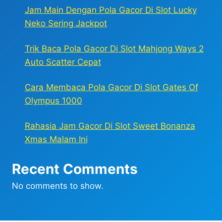
Jam Main Dengan Pola Gacor Di Slot Lucky
Neko Sering Jackpot
Trik Baca Pola Gacor Di Slot Mahjong Ways 2
Auto Scatter Cepat
Cara Membaca Pola Gacor Di Slot Gates Of
Olympus 1000
Rahasia Jam Gacor Di Slot Sweet Bonanza
Xmas Malam Ini
Recent Comments
No comments to show.