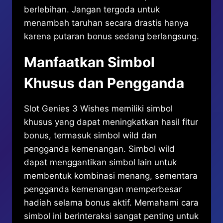
berlebihan. Jangan tergoda untuk
menambah taruhan secara drastis hanya
karena putaran bonus sedang berlangsung.
Manfaatkan Simbol
Khusus dan Pengganda
Slot Genies 3 Wishes memiliki simbol
khusus yang dapat meningkatkan hasil fitur
bonus, termasuk simbol wild dan
pengganda kemenangan. Simbol wild
dapat menggantikan simbol lain untuk
membentuk kombinasi menang, sementara
pengganda kemenangan memperbesar
hadiah selama bonus aktif. Memahami cara
simbol ini berinteraksi sangat penting untuk