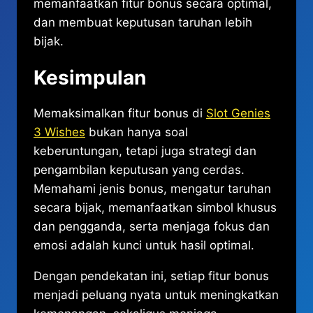
memanfaatkan fitur bonus secara optimal,
dan membuat keputusan taruhan lebih
bijak.
Kesimpulan
Memaksimalkan fitur bonus di
Slot Genies
3 Wishes
bukan hanya soal
keberuntungan, tetapi juga strategi dan
pengambilan keputusan yang cerdas.
Memahami jenis bonus, mengatur taruhan
secara bijak, memanfaatkan simbol khusus
dan pengganda, serta menjaga fokus dan
emosi adalah kunci untuk hasil optimal.
Dengan pendekatan ini, setiap fitur bonus
menjadi peluang nyata untuk meningkatkan