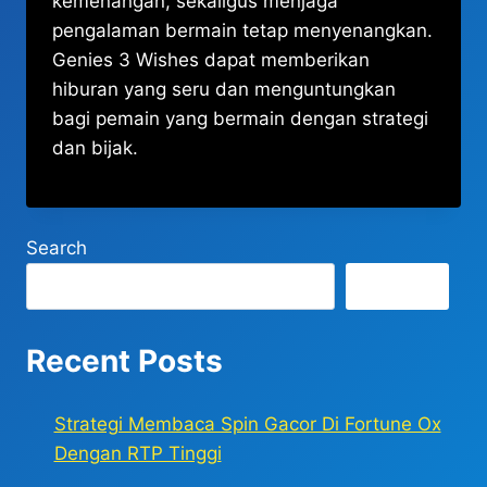
kemenangan, sekaligus menjaga
pengalaman bermain tetap menyenangkan.
Genies 3 Wishes dapat memberikan
hiburan yang seru dan menguntungkan
bagi pemain yang bermain dengan strategi
dan bijak.
Search
Search
Recent Posts
Strategi Membaca Spin Gacor Di Fortune Ox
Dengan RTP Tinggi