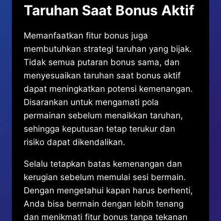
Taruhan Saat Bonus Aktif
Memanfaatkan fitur bonus juga
membutuhkan strategi taruhan yang bijak.
Tidak semua putaran bonus sama, dan
menyesuaikan taruhan saat bonus aktif
dapat meningkatkan potensi kemenangan.
Disarankan untuk mengamati pola
permainan sebelum menaikkan taruhan,
sehingga keputusan tetap terukur dan
risiko dapat dikendalikan.
Selalu tetapkan batas kemenangan dan
kerugian sebelum memulai sesi bermain.
Dengan mengetahui kapan harus berhenti,
Anda bisa bermain dengan lebih tenang
dan menikmati fitur bonus tanpa tekanan