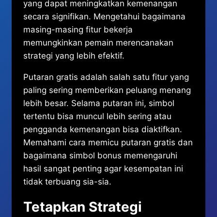
yang dapat meningkatkan kemenangan
secara signifikan. Mengetahui bagaimana
masing-masing fitur bekerja
memungkinkan pemain merencanakan
strategi yang lebih efektif.
Putaran gratis adalah salah satu fitur yang
paling sering memberikan peluang menang
lebih besar. Selama putaran ini, simbol
tertentu bisa muncul lebih sering atau
pengganda kemenangan bisa diaktifkan.
Memahami cara memicu putaran gratis dan
bagaimana simbol bonus memengaruhi
hasil sangat penting agar kesempatan ini
tidak terbuang sia-sia.
Tetapkan Strategi