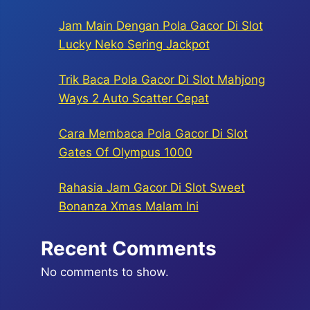
Jam Main Dengan Pola Gacor Di Slot
Lucky Neko Sering Jackpot
Trik Baca Pola Gacor Di Slot Mahjong
Ways 2 Auto Scatter Cepat
Cara Membaca Pola Gacor Di Slot
Gates Of Olympus 1000
Rahasia Jam Gacor Di Slot Sweet
Bonanza Xmas Malam Ini
Recent Comments
No comments to show.