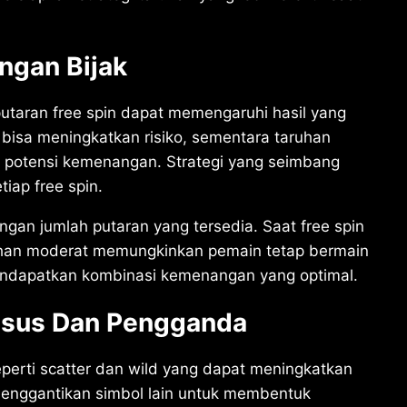
ngan Bijak
utaran free spin dapat memengaruhi hasil yang
i bisa meningkatkan risiko, sementara taruhan
n potensi kemenangan. Strategi yang seimbang
iap free spin.
gan jumlah putaran yang tersedia. Saat free spin
han moderat memungkinkan pemain tetap bermain
endapatkan kombinasi kemenangan yang optimal.
usus Dan Pengganda
eperti scatter dan wild yang dapat meningkatkan
menggantikan simbol lain untuk membentuk