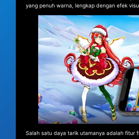
yang penuh warna, lengkap dengan efek visu
Salah satu daya tarik utamanya adalah fitur