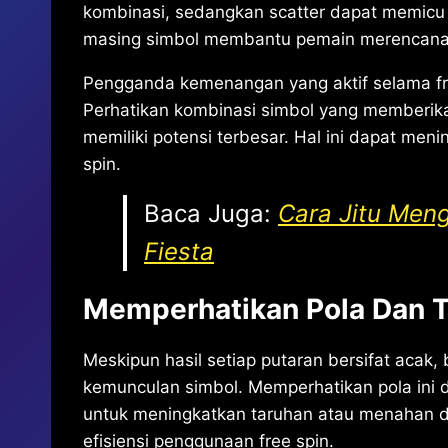
kombinasi, sedangkan scatter dapat memic
masing simbol membantu pemain merencanakan
Pengganda kemenangan yang aktif selama fre
Perhatikan kombinasi simbol yang memberik
memiliki potensi terbesar. Hal ini dapat menin
spin.
Baca Juga:
Cara Jitu Meng
Fiesta
Memperhatikan Pola Dan 
Meskipun hasil setiap putaran bersifat acak
kemunculan simbol. Memperhatikan pola ini
untuk meningkatkan taruhan atau menahan dir
efisiensi penggunaan free spin.