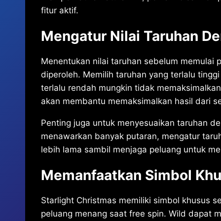
fitur aktif.
Mengatur Nilai Taruhan De
Menentukan nilai taruhan sebelum memulai p
diperoleh. Memilih taruhan yang terlalu tingg
terlalu rendah mungkin tidak memaksimalka
akan membantu memaksimalkan hasil dari set
Penting juga untuk menyesuaikan taruhan den
menawarkan banyak putaran, mengatur taru
lebih lama sambil menjaga peluang untuk m
Memanfaatkan Simbol Kh
Starlight Christmas memiliki simbol khusus s
peluang menang saat free spin. Wild dapat 