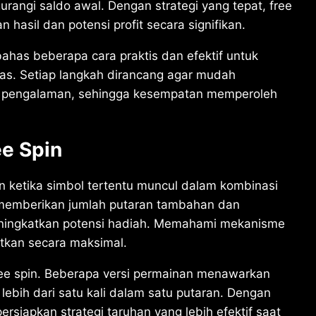
ngi saldo awal. Dengan strategi yang tepat, free
 hasil dan potensi profit secara signifikan.
as beberapa cara praktis dan efektif untuk
mas. Setiap langkah dirancang agar mudah
kat pengalaman, sehingga kesempatan memperoleh
e Spin
fkan ketika simbol tertentu muncul dalam kombinasi
a memberikan jumlah putaran tambahan dan
ingkatkan potensi hadiah. Memahami mekanisme
atkan secara maksimal.
free spin. Beberapa versi permainan menawarkan
lebih dari satu kali dalam satu putaran. Dengan
siapkan strategi taruhan yang lebih efektif saat