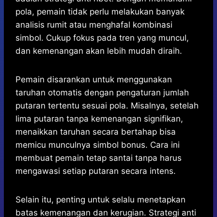
pola, pemain tidak perlu melakukan banyak
analisis rumit atau menghafal kombinasi
simbol. Cukup fokus pada tren yang muncul,
dan kemenangan akan lebih mudah diraih.
Pemain disarankan untuk menggunakan
taruhan otomatis dengan pengaturan jumlah
putaran tertentu sesuai pola. Misalnya, setelah
lima putaran tanpa kemenangan signifikan,
menaikkan taruhan secara bertahap bisa
memicu munculnya simbol bonus. Cara ini
membuat pemain tetap santai tanpa harus
mengawasi setiap putaran secara intens.
Selain itu, penting untuk selalu menetapkan
batas kemenangan dan kerugian. Strategi anti