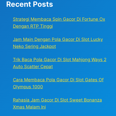
Recent Posts
Strategi Membaca Spin Gacor Di Fortune Ox
Dengan RTP Tinggi
Jam Main Dengan Pola Gacor Di Slot Lucky
Neko Sering Jackpot
Trik Baca Pola Gacor Di Slot Mahjong Ways 2
Auto Scatter Cepat
Cara Membaca Pola Gacor Di Slot Gates Of
Olympus 1000
Rahasia Jam Gacor Di Slot Sweet Bonanza
Xmas Malam Ini