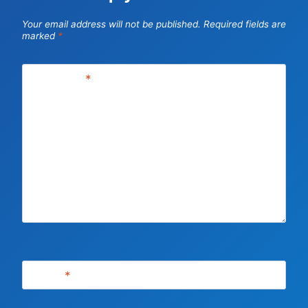
Your email address will not be published.
Required fields are
marked
*
Comment
*
Name
*