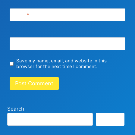
Email
*
Website
Save my name, email, and website in this
browser for the next time I comment.
Search
Search