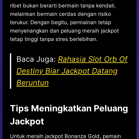
ribet bukan berarti bermain tanpa kendali,
melainkan bermain cerdas dengan risiko
terukur. Dengan begitu, permainan tetap
menyenangkan dan peluang meraih jackpot
tetap tinggi tanpa stres berlebihan.
Baca Juga:
Rahasia Slot Orb Of
Destiny Biar Jackpot Datang
Beruntun
Tips Meningkatkan Peluang
Jackpot
Untuk meraih jackpot Bonanza Gold, pemain