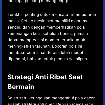
menjaga peluang menang tinggi.
Terakhir, penting untuk mencatat ritme putaran
mesin. Setiap mesin slot memiliki algoritma
sendiri, dan dengan memperhatikan pola
kemenangan kecil sebelum bonus, pemain
dapat memprediksi momen terbaik untuk
meningkatkan taruhan. Bocoran pola ini
membuat permainan terasa lebih mudah
dipahami, bahkan untuk pemula sekalipun.
Strategi Anti Ribet Saat
Bermain
Salah satu keunggulan mengetahui pola gacor
adalah strategi anti ribet. Dengan memahami