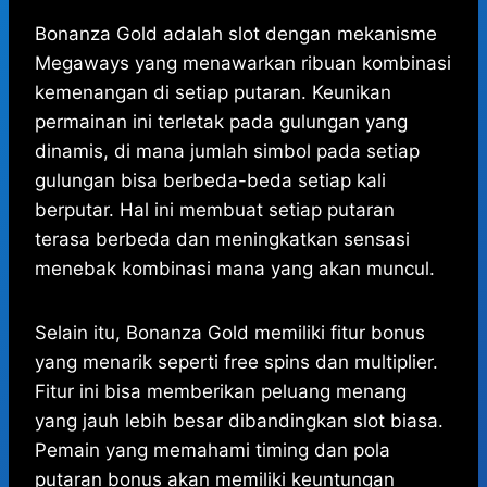
Bonanza Gold adalah slot dengan mekanisme
Megaways yang menawarkan ribuan kombinasi
kemenangan di setiap putaran. Keunikan
permainan ini terletak pada gulungan yang
dinamis, di mana jumlah simbol pada setiap
gulungan bisa berbeda-beda setiap kali
berputar. Hal ini membuat setiap putaran
terasa berbeda dan meningkatkan sensasi
menebak kombinasi mana yang akan muncul.
Selain itu, Bonanza Gold memiliki fitur bonus
yang menarik seperti free spins dan multiplier.
Fitur ini bisa memberikan peluang menang
yang jauh lebih besar dibandingkan slot biasa.
Pemain yang memahami timing dan pola
putaran bonus akan memiliki keuntungan