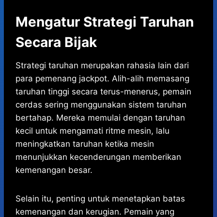
Mengatur Strategi Taruhan
Secara Bijak
Strategi taruhan merupakan rahasia lain dari
para pemenang jackpot. Alih-alih memasang
taruhan tinggi secara terus-menerus, pemain
cerdas sering menggunakan sistem taruhan
bertahap. Mereka memulai dengan taruhan
kecil untuk mengamati ritme mesin, lalu
meningkatkan taruhan ketika mesin
menunjukkan kecenderungan memberikan
kemenangan besar.
Selain itu, penting untuk menetapkan batas
kemenangan dan kerugian. Pemain yang