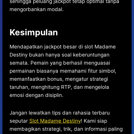
sehingga peluang jackpot tetap optimal tanpa
mengorbankan modal.
Kesimpulan
Mendapatkan jackpot besar di slot Madame
Destiny bukan hanya soal keberuntungan
semata. Pemain yang berhasil menguasai
permainan biasanya memahami fitur simbol,
memanfaatkan bonus, mengatur strategi
taruhan, menghitung RTP, dan mengelola
emosi dengan disiplin.
Jangan lewatkan tips dan rahasia terbaru
seputar
Slot Madame Destiny
! Kami siap
membagikan strategi, trik, dan informasi paling