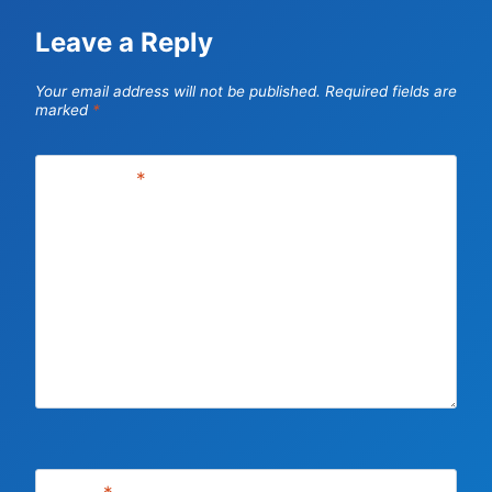
Leave a Reply
Your email address will not be published.
Required fields are
marked
*
Comment
*