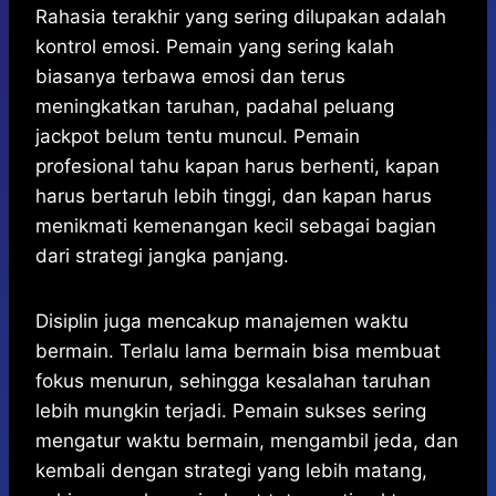
Rahasia terakhir yang sering dilupakan adalah
kontrol emosi. Pemain yang sering kalah
biasanya terbawa emosi dan terus
meningkatkan taruhan, padahal peluang
jackpot belum tentu muncul. Pemain
profesional tahu kapan harus berhenti, kapan
harus bertaruh lebih tinggi, dan kapan harus
menikmati kemenangan kecil sebagai bagian
dari strategi jangka panjang.
Disiplin juga mencakup manajemen waktu
bermain. Terlalu lama bermain bisa membuat
fokus menurun, sehingga kesalahan taruhan
lebih mungkin terjadi. Pemain sukses sering
mengatur waktu bermain, mengambil jeda, dan
kembali dengan strategi yang lebih matang,