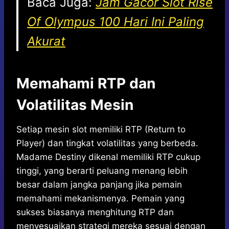
Baca Juga:
Jam Gacor Slot Rise
Of Olympus 100 Hari Ini Paling
Akurat
Memahami RTP dan
Volatilitas Mesin
Setiap mesin slot memiliki RTP (Return to
Player) dan tingkat volatilitas yang berbeda.
Madame Destiny dikenal memiliki RTP cukup
tinggi, yang berarti peluang menang lebih
besar dalam jangka panjang jika pemain
memahami mekanismenya. Pemain yang
sukses biasanya menghitung RTP dan
menyesuaikan strategi mereka sesuai dengan