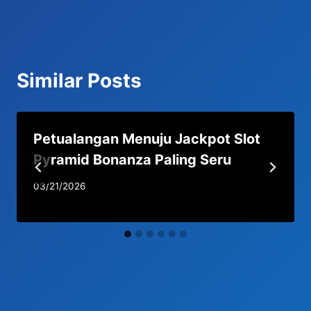
Similar Posts
Petualangan Menuju Jackpot Slot
Pyramid Bonanza Paling Seru
03/21/2026