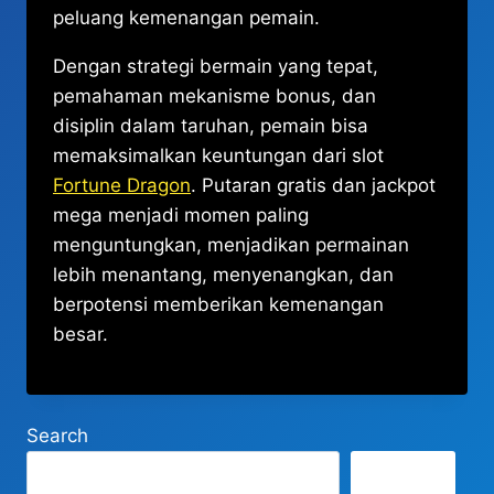
peluang kemenangan pemain.
Dengan strategi bermain yang tepat,
pemahaman mekanisme bonus, dan
disiplin dalam taruhan, pemain bisa
memaksimalkan keuntungan dari slot
Fortune Dragon
. Putaran gratis dan jackpot
mega menjadi momen paling
menguntungkan, menjadikan permainan
lebih menantang, menyenangkan, dan
berpotensi memberikan kemenangan
besar.
Search
Search