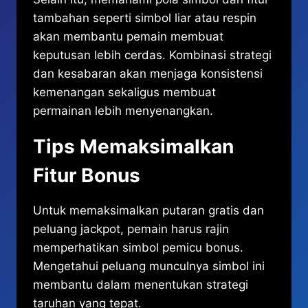
tambahan seperti simbol liar atau respin
akan membantu pemain membuat
keputusan lebih cerdas. Kombinasi strategi
dan kesabaran akan menjaga konsistensi
kemenangan sekaligus membuat
permainan lebih menyenangkan.
Tips Memaksimalkan
Fitur Bonus
Untuk memaksimalkan putaran gratis dan
peluang jackpot, pemain harus rajin
memperhatikan simbol pemicu bonus.
Mengetahui peluang munculnya simbol ini
membantu dalam menentukan strategi
taruhan yang tepat.