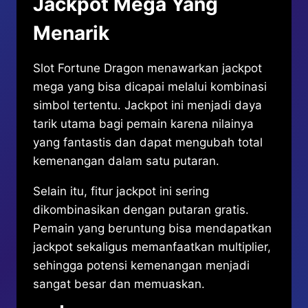
Jackpot Mega Yang
Menarik
Slot Fortune Dragon menawarkan jackpot
mega yang bisa dicapai melalui kombinasi
simbol tertentu. Jackpot ini menjadi daya
tarik utama bagi pemain karena nilainya
yang fantastis dan dapat mengubah total
kemenangan dalam satu putaran.
Selain itu, fitur jackpot ini sering
dikombinasikan dengan putaran gratis.
Pemain yang beruntung bisa mendapatkan
jackpot sekaligus memanfaatkan multiplier,
sehingga potensi kemenangan menjadi
sangat besar dan memuaskan.