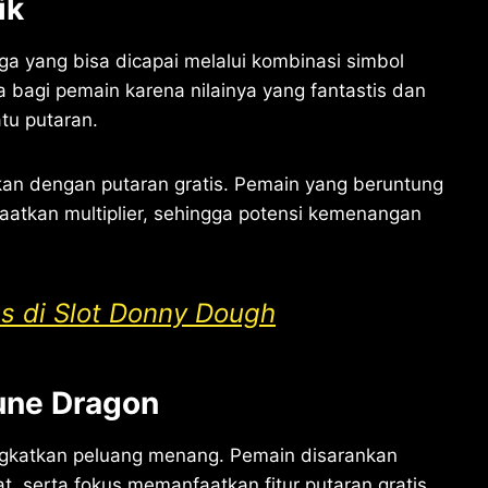
ik
a yang bisa dicapai melalui kombinasi simbol
ma bagi pemain karena nilainya yang fantastis dan
tu putaran.
asikan dengan putaran gratis. Pemain yang beruntung
atkan multiplier, sehingga potensi kemenangan
s di Slot Donny Dough
tune Dragon
ngkatkan peluang menang. Pemain disarankan
, serta fokus memanfaatkan fitur putaran gratis