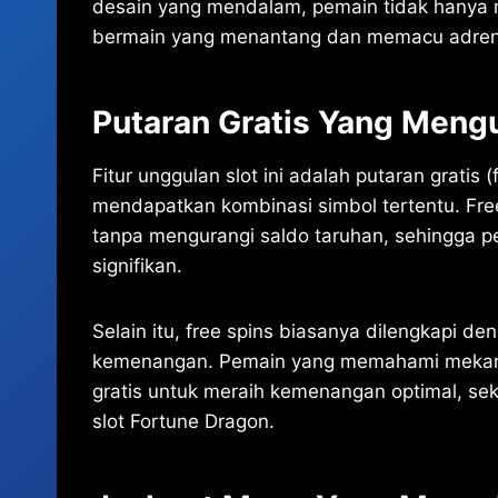
desain yang mendalam, pemain tidak hanya m
bermain yang menantang dan memacu adrena
Putaran Gratis Yang Men
Fitur unggulan slot ini adalah putaran grati
mendapatkan kombinasi simbol tertentu. Fr
tanpa mengurangi saldo taruhan, sehingga 
signifikan.
Selain itu, free spins biasanya dilengkapi de
kemenangan. Pemain yang memahami mekani
gratis untuk meraih kemenangan optimal, s
slot Fortune Dragon.