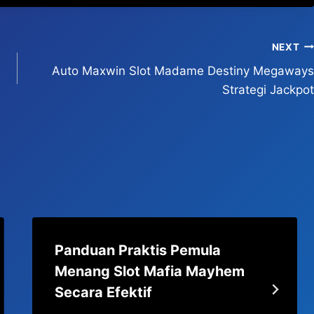
NEXT
Auto Maxwin Slot Madame Destiny Megaways
Strategi Jackpot
Panduan Praktis Pemula
Menang Slot Mafia Mayhem
Secara Efektif