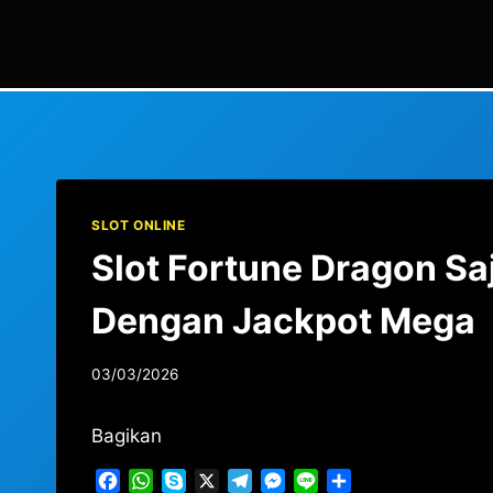
Skip
to
content
SLOT ONLINE
Slot Fortune Dragon Sa
Dengan Jackpot Mega
03/03/2026
Bagikan
F
W
S
X
T
M
L
S