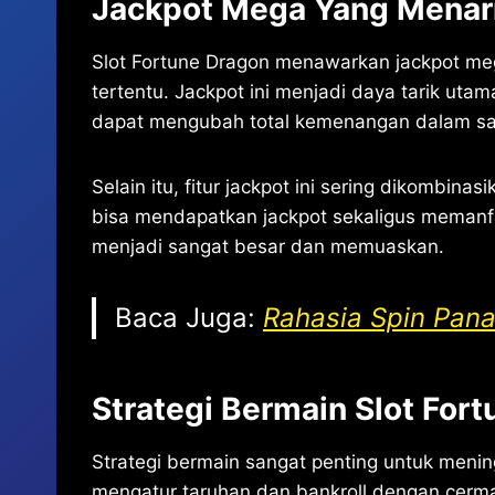
Jackpot Mega Yang Menar
Slot Fortune Dragon menawarkan jackpot meg
tertentu. Jackpot ini menjadi daya tarik uta
dapat mengubah total kemenangan dalam sa
Selain itu, fitur jackpot ini sering dikombin
bisa mendapatkan jackpot sekaligus memanfa
menjadi sangat besar dan memuaskan.
Baca Juga:
Rahasia Spin Pana
Strategi Bermain Slot For
Strategi bermain sangat penting untuk meni
mengatur taruhan dan bankroll dengan cermat