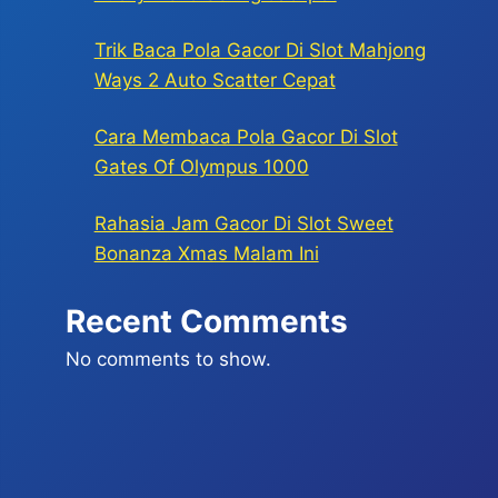
Trik Baca Pola Gacor Di Slot Mahjong
Ways 2 Auto Scatter Cepat
Cara Membaca Pola Gacor Di Slot
Gates Of Olympus 1000
Rahasia Jam Gacor Di Slot Sweet
Bonanza Xmas Malam Ini
Recent Comments
No comments to show.