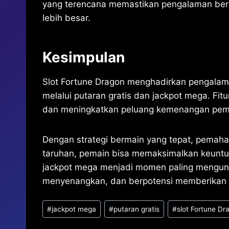
yang terencana memastikan pengalaman be
lebih besar.
Kesimpulan
Slot Fortune Dragon menghadirkan pengalam
melalui putaran gratis dan jackpot mega. Fitu
dan meningkatkan peluang kemenangan pem
Dengan strategi bermain yang tepat, pemah
taruhan, pemain bisa memaksimalkan keuntu
jackpot mega menjadi momen paling mengun
menyenangkan, dan berpotensi memberikan
Post
#
jackpot mega
#
putaran gratis
#
slot Fortune Dr
Tags: