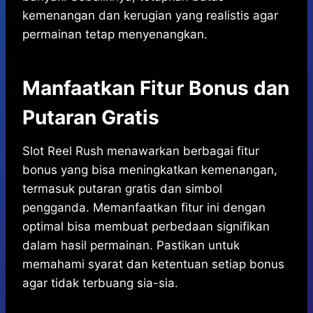
kemenangan dan kerugian yang realistis agar
permainan tetap menyenangkan.
Manfaatkan Fitur Bonus dan
Putaran Gratis
Slot Reel Rush menawarkan berbagai fitur
bonus yang bisa meningkatkan kemenangan,
termasuk putaran gratis dan simbol
pengganda. Memanfaatkan fitur ini dengan
optimal bisa membuat perbedaan signifikan
dalam hasil permainan. Pastikan untuk
memahami syarat dan ketentuan setiap bonus
agar tidak terbuang sia-sia.