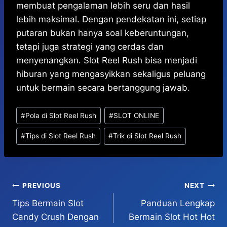
membuat pengalaman lebih seru dan hasil
lebih maksimal. Dengan pendekatan ini, setiap
putaran bukan hanya soal keberuntungan,
tetapi juga strategi yang cerdas dan
menyenangkan. Slot Reel Rush bisa menjadi
hiburan yang mengasyikkan sekaligus peluang
untuk bermain secara bertanggung jawab.
Post
#
Pola di Slot Reel Rush
#
SLOT ONLINE
Tags:
#
Tips di Slot Reel Rush
#
Trik di Slot Reel Rush
Post
PREVIOUS
NEXT
Tips Bermain Slot
Panduan Lengkap
navigation
Candy Crush Dengan
Bermain Slot Hot Hot