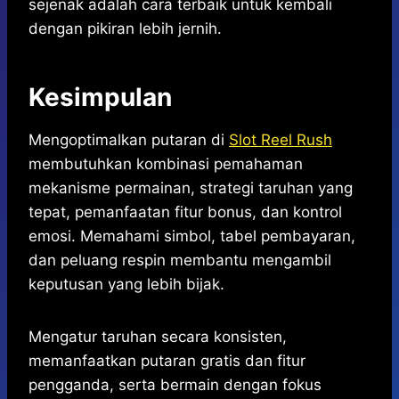
sejenak adalah cara terbaik untuk kembali
dengan pikiran lebih jernih.
Kesimpulan
Mengoptimalkan putaran di
Slot Reel Rush
membutuhkan kombinasi pemahaman
mekanisme permainan, strategi taruhan yang
tepat, pemanfaatan fitur bonus, dan kontrol
emosi. Memahami simbol, tabel pembayaran,
dan peluang respin membantu mengambil
keputusan yang lebih bijak.
Mengatur taruhan secara konsisten,
memanfaatkan putaran gratis dan fitur
pengganda, serta bermain dengan fokus