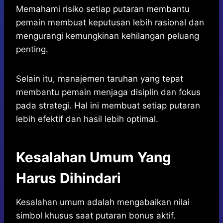
Memahami risiko setiap putaran membantu
pemain membuat keputusan lebih rasional dan
mengurangi kemungkinan kehilangan peluang
penting.
Selain itu, manajemen taruhan yang tepat
membantu pemain menjaga disiplin dan fokus
pada strategi. Hal ini membuat setiap putaran
lebih efektif dan hasil lebih optimal.
Kesalahan Umum Yang
Harus Dihindari
Kesalahan umum adalah mengabaikan nilai
simbol khusus saat putaran bonus aktif.