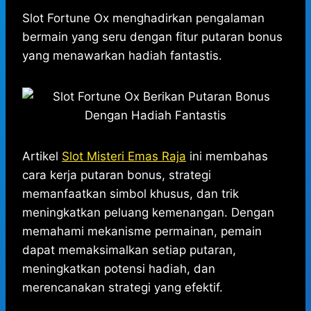
a
h
k
e
e
i
h
c
a
y
l
s
n
a
Slot Fortune Ox menghadirkan pengalaman
e
t
p
e
s
e
r
bermain yang seru dengan fitur putaran bonus
b
s
e
g
e
e
yang menawarkan hadiah fantastis.
o
A
r
n
o
p
a
g
k
p
m
e
r
Artikel
Slot Misteri Emas Raja
ini membahas
cara kerja putaran bonus, strategi
memanfaatkan simbol khusus, dan trik
meningkatkan peluang kemenangan. Dengan
memahami mekanisme permainan, pemain
dapat memaksimalkan setiap putaran,
meningkatkan potensi hadiah, dan
merencanakan strategi yang efektif.