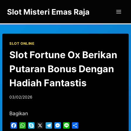
Skip
Slot Misteri Emas Raja
to
content
SLOT ONLINE
Slot Fortune Ox Berikan
Putaran Bonus Dengan
Hadiah Fantastis
03/02/2026
Bagikan
F
W
S
X
T
M
L
S