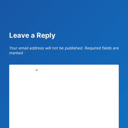
Leave a Reply
Your email address will not be published.
Required fields are
marked
*
Comment
*