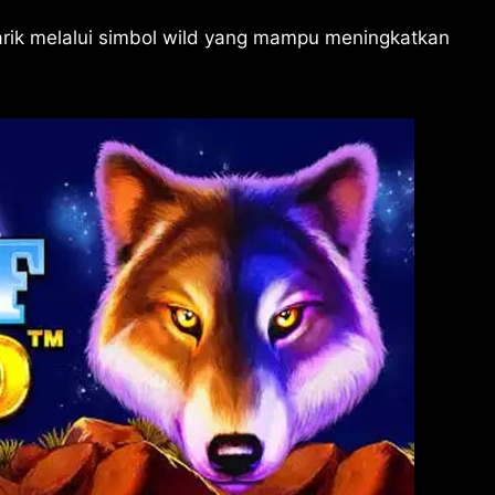
arik melalui simbol wild yang mampu meningkatkan