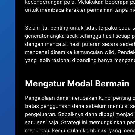
kecenderungan pola. Melakukan beberapa pu
untuk membaca karakter permainan tanpa m
Selain itu, penting untuk tidak terpaku pad
generator angka acak sehingga hasil setiap 
dengan mencatat hasil putaran secara sed
mengenai dinamika kemunculan wild. Pende
yang lebih rasional dibanding hanya mengand
Mengatur Modal Bermain
Pengelolaan dana merupakan kunci penting 
batas penggunaan dana sebelum memulai se
pengeluaran. Sebaiknya dana dibagi menjadi
satu sesi saja. Strategi ini memungkinkan p
menunggu kemunculan kombinasi yang meng