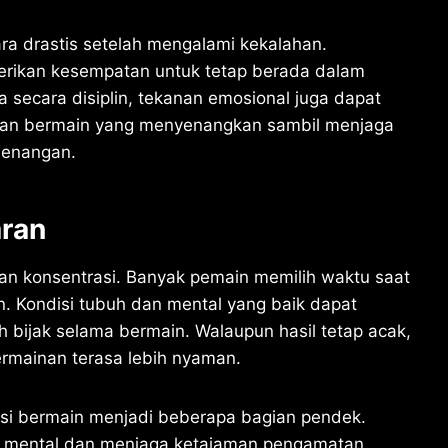
ara drastis setelah mengalami kekalahan.
rikan kesempatan untuk tetap berada dalam
secara disiplin, tekanan emosional juga dapat
aman bermain yang menyenangkan sambil menjaga
menangan.
ran
n konsentrasi. Banyak pemain memilih waktu saat
ran. Kondisi tubuh dan mental yang baik dapat
bijak selama bermain. Walaupun hasil tetap acak,
rmainan terasa lebih nyaman.
i bermain menjadi beberapa bagian pendek.
n mental dan menjaga ketajaman pengamatan