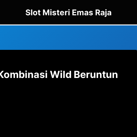
Slot Misteri Emas Raja
 Kombinasi Wild Beruntun