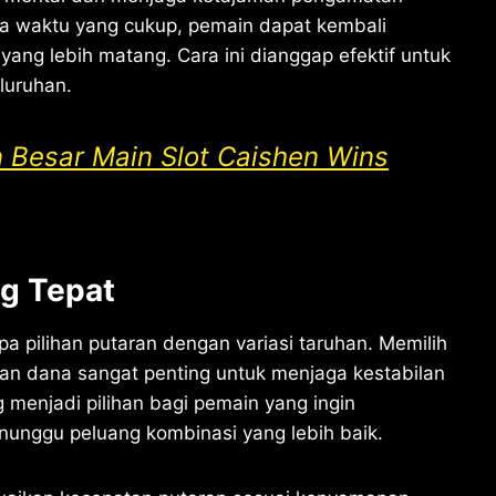
da waktu yang cukup, pemain dapat kembali
yang lebih matang. Cara ini dianggap efektif untuk
luruhan.
an Besar Main Slot Caishen Wins
g Tepat
 pilihan putaran dengan variasi taruhan. Memilih
n dana sangat penting untuk menjaga kestabilan
 menjadi pilihan bagi pemain yang ingin
unggu peluang kombinasi yang lebih baik.