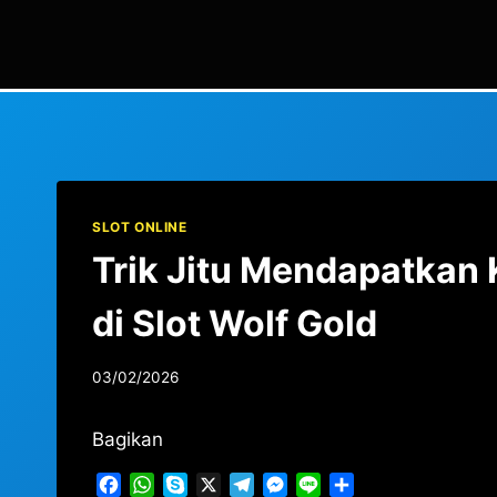
Skip
to
content
SLOT ONLINE
Trik Jitu Mendapatkan
di Slot Wolf Gold
03/02/2026
Bagikan
F
W
S
X
T
M
L
S