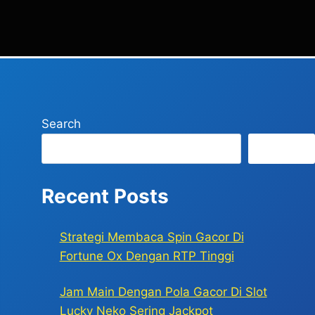
Search
Search
Recent Posts
Strategi Membaca Spin Gacor Di
Fortune Ox Dengan RTP Tinggi
Jam Main Dengan Pola Gacor Di Slot
Lucky Neko Sering Jackpot