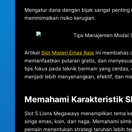
a
h
k
e
e
i
h
c
a
y
l
s
n
a
Mengatur dana dengan bijak sangat pentin
e
t
p
e
s
e
r
meminimalkan risiko kerugian.
b
s
e
g
e
e
o
A
r
n
o
p
a
g
k
p
m
e
r
Artikel
Slot Misteri Emas Raja
ini membahas c
memanfaatkan putaran gratis, dan menyesuai
tips fokus pada teknik bermain yang cerdas, 
menjadi lebih menyenangkan, efektif, dan m
Memahami Karakteristik S
Slot 5 Lions Megaways menampilkan tema ke
singa emas, koin, dan naga. Memahami simb
pemain menentukan strategi taruhan lebih te