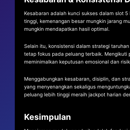
Kesabaran adalah kunci sukses dalam slot 5
tinggi, kemenangan besar mungkin jarang mu
mungkin mendapatkan hasil optimal.
Selain itu, konsistensi dalam strategi tar
tetap fokus pada peluang terbaik. Mengikut
meminimalkan keputusan emosional dan risik
Menggabungkan kesabaran, disiplin, dan st
yang menyenangkan sekaligus menguntungkan
peluang lebih tinggi meraih jackpot harian den
Kesimpulan