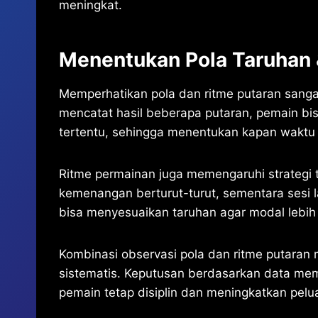
meningkat.
Menentukan Pola Taruhan 
Memperhatikan pola dan ritme putaran san
mencatat hasil beberapa putaran, pemain bi
tertentu, sehingga menentukan kapan waktu 
Ritme permainan juga memengaruhi strategi 
kemenangan berturut-turut, sementara sesi l
bisa menyesuaikan taruhan agar modal lebih
Kombinasi observasi pola dan ritme putaran
sistematis. Keputusan berdasarkan data mem
pemain tetap disiplin dan meningkatkan pe