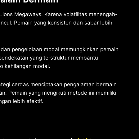
 Lions Megaways. Karena volatilitas menengah-
ncul. Pemain yang konsisten dan sabar lebih
uhan dan pengelolaan modal memungkinkan pemain
i pendekatan yang terstruktur membantu
o kehilangan modal.
rategi cerdas menciptakan pengalaman bermain
. Pemain yang mengikuti metode ini memiliki
gan lebih efektif.