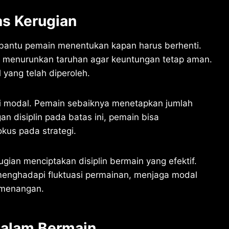
s Kerugian
antu pemain menentukan kapan harus berhenti.
au menurunkan taruhan agar keuntungan tetap aman.
l yang telah diperoleh.
gi modal. Pemain sebaiknya menetapkan jumlah
n disiplin pada batas ini, pemain bisa
kus pada strategi.
ian menciptakan disiplin bermain yang efektif.
 menghadapi fluktuasi permainan, menjaga modal
emenangan.
Dalam Bermain