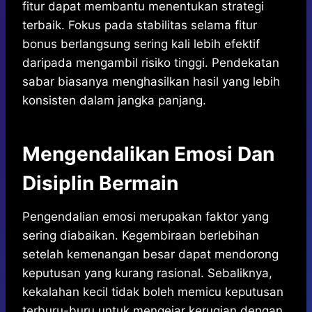
fitur dapat membantu menentukan strategi
terbaik. Fokus pada stabilitas selama fitur
bonus berlangsung sering kali lebih efektif
daripada mengambil risiko tinggi. Pendekatan
sabar biasanya menghasilkan hasil yang lebih
konsisten dalam jangka panjang.
Mengendalikan Emosi Dan
Disiplin Bermain
Pengendalian emosi merupakan faktor yang
sering diabaikan. Kegembiraan berlebihan
setelah kemenangan besar dapat mendorong
keputusan yang kurang rasional. Sebaliknya,
kekalahan kecil tidak boleh memicu keputusan
terburu-buru untuk mengejar kerugian dengan