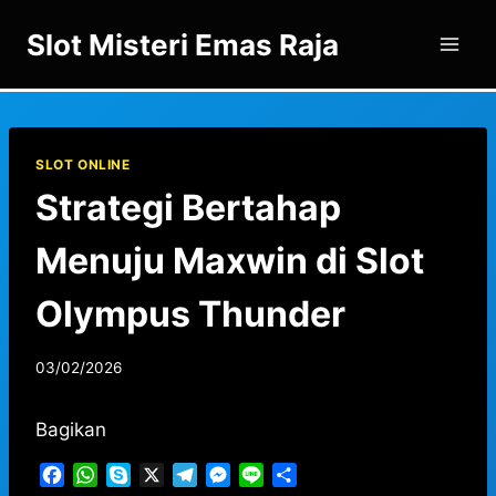
Skip
Slot Misteri Emas Raja
to
content
SLOT ONLINE
Strategi Bertahap
Menuju Maxwin di Slot
Olympus Thunder
03/02/2026
Bagikan
F
W
S
X
T
M
L
S