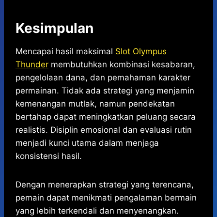
Kesimpulan
Mencapai hasil maksimal
Slot Olympus
Thunder
membutuhkan kombinasi kesabaran,
pengelolaan dana, dan pemahaman karakter
permainan. Tidak ada strategi yang menjamin
kemenangan mutlak, namun pendekatan
bertahap dapat meningkatkan peluang secara
realistis. Disiplin emosional dan evaluasi rutin
menjadi kunci utama dalam menjaga
konsistensi hasil.
Dengan menerapkan strategi yang terencana,
pemain dapat menikmati pengalaman bermain
yang lebih terkendali dan menyenangkan.