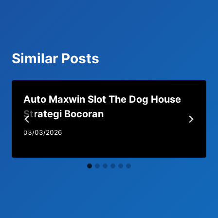
Similar Posts
Auto Maxwin Slot The Dog House
Strategi Bocoran
03/03/2026